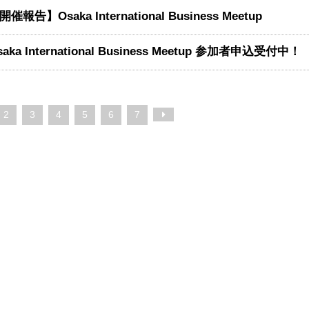
開催報告】Osaka International Business Meetup
saka International Business Meetup 参加者申込受付中！
2
3
4
5
6
7