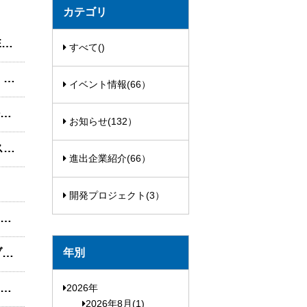
カテゴリ
s
すべて()
参加者募集中！INVEST OSAKA Webinar: Establishing Your Business in Osaka - Cultural, Legal & Visa Insights
イベント情報(66）
【開催報告】大阪立地プロモーションセミナー2025 ～今が好機！ビジネスチャンスがあふれる大阪のこれから～
お知らせ(132）
大阪立地プロモーションセミナー 2025 ～今が好機！ビジネスチャンスがあふれる大阪のこれから～
進出企業紹介(66）
開発プロジェクト(3）
交流イベント「Osaka International Business Meetup」を開催します！
年別
SMART ENERGY WEEK【春】2025に「INVEST OSAKA」ブースを出展！
【開催報告】大阪立地プロモーションセミナー2024 ～万博を契機とした産業構造・社会構造の変革～
2026年
2026年8月(1)