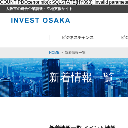
COUNT PDO::errorInfo(): SQLSTATE[HY093]: Invalid paramet
大阪市の総合企業誘致・立地支援サイト
ビジネスチャンス
ビ
HOME
>
新着情報一覧
新着情報一覧