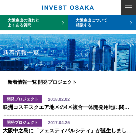
COUNT PDO::errorInfo(): SQLSTATE[HY093]: Invalid parameter number
大阪進出の流れと
大阪進出について
よくある質問
相談する
新着情報一覧
新着情報一覧
開発プロジェクト
2018.02.02
開発プロジェクト
咲洲コスモスクエア地区の4区複合一体開発用地に関して事業予定者が決定しました！
2017.04.25
開発プロジェクト
大阪中之島に「フェスティバルシティ」が誕生しました。