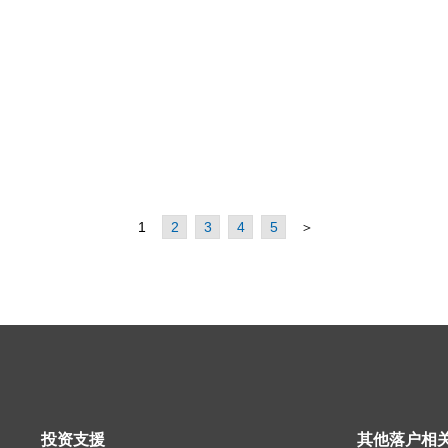
1
2
3
4
5
＞
投资支援
其他落户相