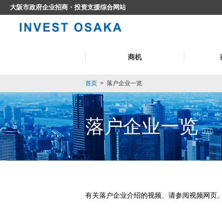
大阪市政府企业招商・投资支援综合网站
商机
首页
>
落户企业一览
落户企业一览
有关落户企业介绍的视频、请参阅视频网