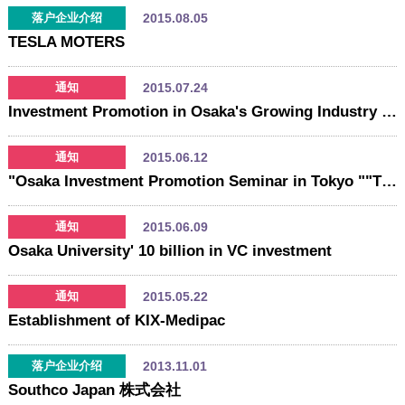
2015.08.05
落户企业介绍
TESLA MOTERS
2015.07.24
通知
Investment Promotion in Osaka's Growing Industry Sector
2015.06.12
通知
"Osaka Investment Promotion Seminar in Tokyo ""The latest movement of New Cluster in Osaka - Presentation by National Cerebral and Cardiovascular Center - "
2015.06.09
通知
Osaka University' 10 billion in VC investment
2015.05.22
通知
Establishment of KIX-Medipac
2013.11.01
落户企业介绍
Southco Japan 株式会社