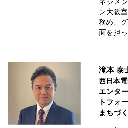
ネジメン
ン大阪室
務め、
面を担
滝本 泰
西日本電
エンタ
トフォ
まちづく