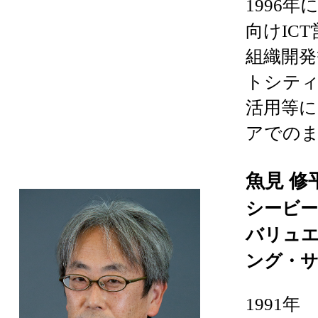
1996
向けIC
組織開発
トシティ
活用等に
アでの
魚見 
シービー
バリュ
ング・
1991