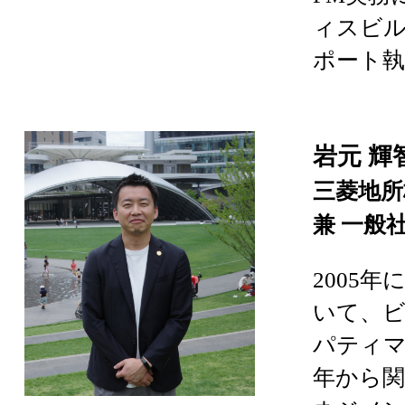
ィスビ
ポート執
岩元 
三菱地所
兼 一般
2005
いて、
パティマ
年から関