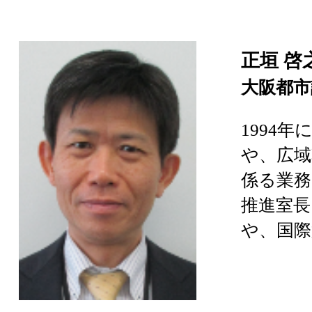
正垣 啓
大阪都市
1994
や、広域
係る業務
推進室
や、国際