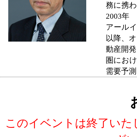
務に携わ
2003
アールイ
以降、オ
動産開発
圏にお
需要予測
このイベントは終了いた