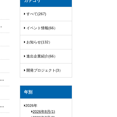
カテゴリ
すべて(267)
営管理の合同会社 PHT JAPANが大阪に開設
イベント情報(66）
お知らせ(132）
進出企業紹介(66）
開発プロジェクト(3）
マー専門コンサルティング企業J-SAT Consulting Co, Ltd 日本事務所を開設し、国内サポートを本格化
年別
易投資総合商社 (Saigon Sundries Investment And Trading Joint Stock Company/TOCONTAP SAIGON JSC）大阪進出
2026年
2026年8月(1)