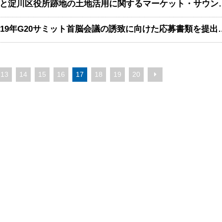
もと淀川区役所跡地の土地活用に関する
2019年G20サミット首脳会議
13
14
15
16
17
18
19
20