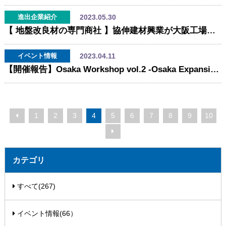
2023.05.30
進出企業紹介
【 地盤改良材の専門商社 】協伸建材興業が大阪工場を新築・開業
2023.04.11
イベント情報
【開催報告】Osaka Workshop vol.2 -Osaka Expansion Package -
1
2
3
4
5
6
7
8
9
10
カテゴリ
すべて(267)
イベント情報(66）