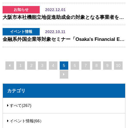
2022.12.01
お知らせ
大阪市本社機能立地促進助成金の対象となる事業者を追加募集します
2022.10.11
イベント情報
金融系外国企業等対象セミナー「Osaka's Financial Ecosystem Takes Off!～ 動き始めた大阪の金融エコシステム ～」を開催します
1
2
3
4
5
6
7
8
9
10
カテゴリ
すべて(267)
イベント情報(66）