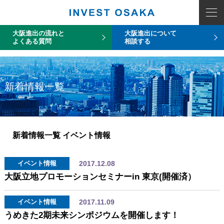
COUNT PDO::errorInfo(): SQLSTATE[HY093]: Invalid parameter number
大阪進出の流れと
大阪進出について
よくある質問
相談する
新着情報一覧
新着情報一覧
イベント情報
2017.12.08
イベント情報
大阪立地プロモーションセミナーin 東京(開催済）
2017.11.09
イベント情報
うめきた2期未来シンポジウムを開催します！