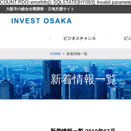
COUNT PDO::errorInfo(): SQLSTATE[HY093]: Invalid paramet
大阪市の総合企業誘致・立地支援サイト
ビジネスチャンス
ビ
HOME
>
新着情報一覧
新着情報一覧