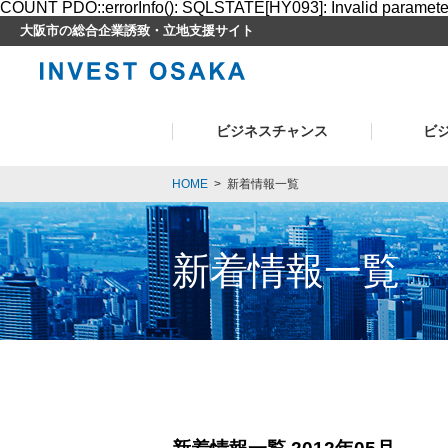
COUNT PDO::errorInfo(): SQLSTATE[HY093]: Invalid paramet
大阪市の総合企業誘致・立地支援サイト
ビジネスチャンス
ビ
HOME
>
新着情報一覧
新着情報一覧