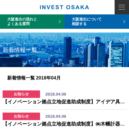
COUNT PDO::errorInfo(): SQLSTATE[HY093]: Invalid parameter number
大阪進出の流れと
大阪進出について
よくある質問
相談する
新着情報一覧
新着情報一覧
2018年04月
2018.04.06
お知らせ
【イノベーション拠点立地促進助成制度】アイデア具現化ファクトリー『Garage Minato』(成光精密㈱)が4月にオープンします！
2018.04.06
お知らせ
【イノベーション拠点立地促進助成制度】㈱木幡計器製作所が『Garage Taisho』！IoT・ライフサイエンス系ベンチャーのものづくりをサポートするイノベーション創出支援施設です。