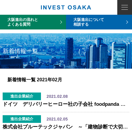
COUNT PDO::errorInfo(): SQLSTATE[HY093]: Invalid parameter number
大阪進出の流れと
大阪進出について
よくある質問
相談する
新着情報一覧
新着情報一覧
2021年02月
2021.02.08
進出企業紹介
ドイツ デリバリーヒーロー社の子会社 foodpanda が大阪事務所を開設
2021.02.05
進出企業紹介
株式会社ブルーテックジャパン ～「建物診断で大切な資産を守る」大阪支店を開設 ～