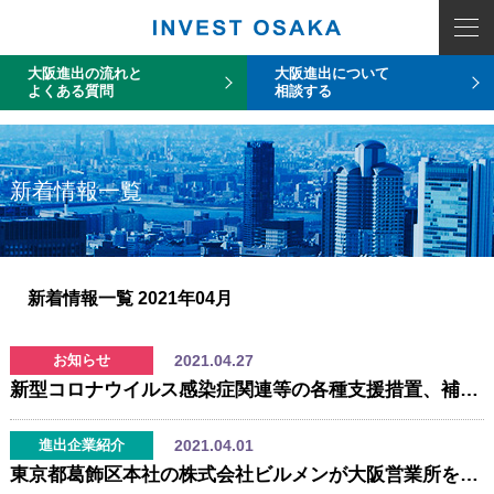
COUNT PDO::errorInfo(): SQLSTATE[HY093]: Invalid parameter number
大阪進出の流れと
大阪進出について
よくある質問
相談する
新着情報一覧
新着情報一覧
2021年04月
2021.04.27
お知らせ
新型コロナウイルス感染症関連等の各種支援措置、補助金、助成金について
2021.04.01
進出企業紹介
東京都葛飾区本社の株式会社ビルメンが大阪営業所を開設