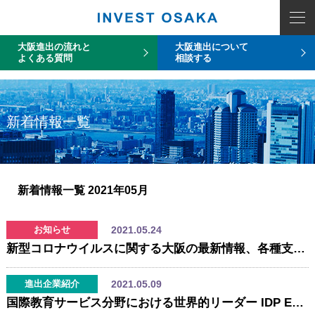
COUNT PDO::errorInfo(): SQLSTATE[HY093]: Invalid parameter number
大阪進出の流れと
大阪進出について
よくある質問
相談する
新着情報一覧
新着情報一覧
2021年05月
2021.05.24
お知らせ
新型コロナウイルスに関する大阪の最新情報、各種支援制度について
2021.05.09
進出企業紹介
国際教育サービス分野における世界的リーダー IDP Education（本社：オーストラリア・メルボルン）が「IDP IELTS大阪テスト会場」を開設