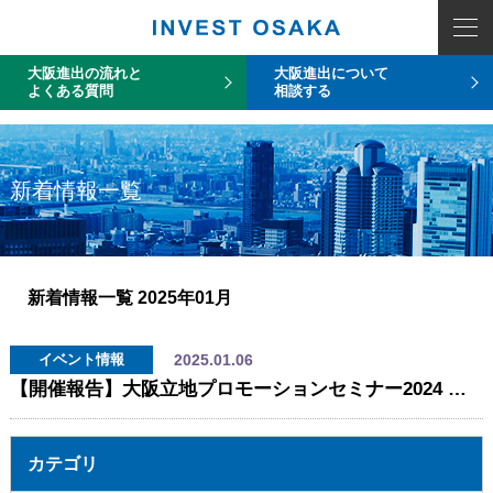
COUNT PDO::errorInfo(): SQLSTATE[HY093]: Invalid parameter number
大阪進出の流れと
大阪進出について
よくある質問
相談する
新着情報一覧
新着情報一覧
2025年01月
2025.01.06
イベント情報
【開催報告】大阪立地プロモーションセミナー2024 ～万博を契機とした産業構造・社会構造の変革～
カテゴリ