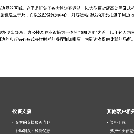
筋边界的区域。这里是汇集了各大铁道客运站，以大型百货店高岛屋及戎桥
商业设施也建立于此，而以这些设施为中心、对客运站沿线的开发推进了周边
现场演出场所、办公楼及商业设施为一体的“湊町河畔”为首，以年轻人为
两边的步行街有各式各样时尚的餐厅和咖啡店，为到访者提供休憩的场所
投资支援
其他落户相
充实的支援服务内容
资料下载
补助制度・税制优惠
落户相关信息