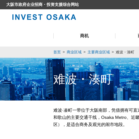
大阪市政府企业招商・投资支援综合网站
商机
首页
>
商业区域
>
主要商业区域
>
难波・湊町
难波・湊町
难波·凑町一带位于大阪南部，凭借拥有可直
和歌山的主要交通干线，Osaka Metro、
区），是适合商务及观光的闹市地段。