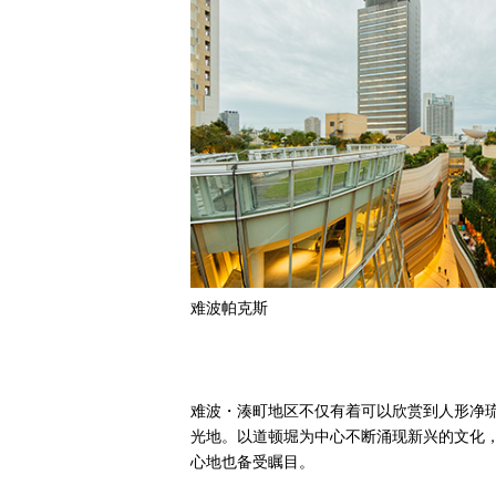
难波帕克斯
难波・湊町地区不仅有着可以欣赏到人形净
光地。以道顿堀为中心不断涌现新兴的文化
心地也备受瞩目。