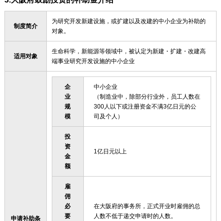
为研究开发新建设施，或扩建以及改建的中小企业为补助的
制度简介
对象。
生命科学，新能源等领域中，被认定为新建・扩建・改建高
适用对象
端事业研究开发设施的中小企业
企
中小企业
业
（制造业中，除部分行业外，员工人数在
规
300人以下或注册资金不满3亿日元的公
模
司及个人）
投
资
1亿日元以上
金
额
雇
佣
必
在大阪府的事务所，正式开业时雇佣的总
要
人数不低于递交申请时的人数。
申请补助条