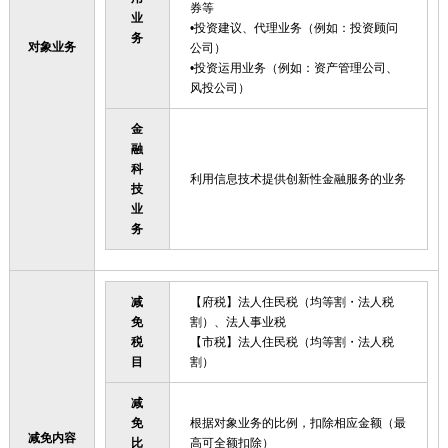
券等
业
•投资建议、代理业务（例如：投资顾问
务
对象业务
公司）
•投资运用业务（例如：资产管理公司、
风投公司）
金
融
科
利用信息技术提供创新性金融服务的业务
技
业
务
减
【府税】法人住民税（均等割・法人税
免
割）、法人事业税
税
【市税】法人住民税（均等割・法人税
目
割）
减
免
根据对象业务的比例，扣除相应金额（最
减免内容
比
高可全额扣除）