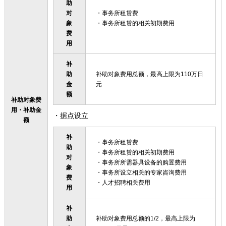
助
对
・事务所租赁费
象
・事务所租赁的相关初期费用
费
用
补
助
补助对象费用总额，最高上限为110万日
金
元
额
补助对象费
用・补助金
・据点设立
额
补
・事务所租赁费
助
・事务所租赁的相关初期费用
对
・事务所所需器具设备的购置费用
象
・事务所设立相关的专家咨询费用
费
・人才招聘相关费用
用
补
助
补助对象费用总额的1/2，最高上限为