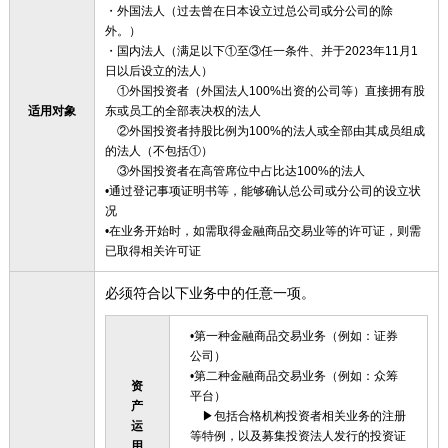
・外国法人（过去曾在日本设立过总公司或分公司的除
外。）
・国内法人（满足以下①至③任一条件、并于2023年11月1
日以后设立的法人）
①外国投资者（外国法人100%出资的公司等）直接拥有股
适用对象
东或员工的全部表决权的法人
②外国投资者持股比例为100%的法人或全部由其成员组成
的法人（不包括①）
③外国投资者在高管席位中占比达100%的法人
•通过登记事项证明书等，能够确认总公司或分公司的设立状
况
•在业务开始时，如需取得金融商品交易业等的许可证，则需
已取得相关许可证
必须符合以下业务中的任意一项。
•第一种金融商品交易业务（例如：证券
公司）
•第二种金融商品交易业务（例如：众筹
资
平台）
产
▶包括合格机构投资者相关业务的注册
运
等特例，以及募集投资法人发行的投资证
用