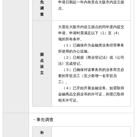
先
申请日期起一年内有意在大阪市内设立据
调
点。
查
大需在大阪市内设立据点的同年度内提交
申请。申请时需满足以下（1）至（4）
项的所有条件。
（１）已确保作为金融类业务经营事务
所使用的办公设施。
据
（２）已根据《商业登记法》或《公司
点
法》完成登记。
设
（３）已确保对该事务所的业务而言必
立
要的常驻员工（至少新增一名常驻员
工）。
（４）已开始开展金融业务。如需取得
金融商品交易业等的许可证，则需已取得
相关许可证。
・事先调查
补