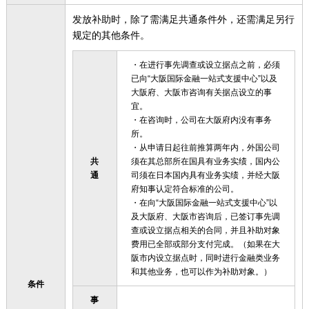
发放补助时，除了需满足共通条件外，还需满足另行
规定的其他条件。
・在进行事先调查或设立据点之前，必须
已向“大阪国际金融一站式支援中心”以及
大阪府、大阪市咨询有关据点设立的事
宜。
・在咨询时，公司在大阪府内没有事务
所。
・从申请日起往前推算两年内，外国公司
共
须在其总部所在国具有业务实绩，国内公
通
司须在日本国内具有业务实绩，并经大阪
府知事认定符合标准的公司。
・在向“大阪国际金融一站式支援中心”以
及大阪府、大阪市咨询后，已签订事先调
查或设立据点相关的合同，并且补助对象
费用已全部或部分支付完成。（如果在大
阪市内设立据点时，同时进行金融类业务
和其他业务，也可以作为补助对象。）
条件
事