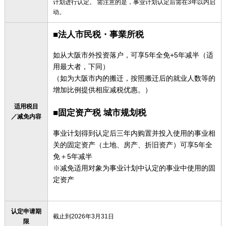
计划进行认定。 需注意的是，事业计划认定后需在3年以内启
动。
■法人市民税・事業所税
如从大阪市外投资落户，可享5年全免+5年减半（适
用最大者，下同）
（如为大阪市内的搬迁，按照搬迁后的就业人数等的
增加比例提供相应减税优惠。）
适用税目
■固定资产税 城市规划税
／减免内容
事业计划得到认定后三年内购置并投入使用的事业相
关的固定资产（土地、房产、折旧资产）可享5年全
免＋5年减半
※减免适用对象为事业计划中认定的事业中使用的固
定资产
认定申请期
截止到2026年3月31日
限