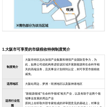
1.大阪市可享受的市级税收特例制度简介
大阪市特区志向加强产业集聚和增强产业国际竞争力，为
此，如果公司或机构将进驻该区域开展新能源和生命科学相
制度简介
关的高端业务，且其事业计划得到认定，则可享受市级税收
减免。
适用地区
大阪站周边，梦洲・咲洲地区以及阪神港地区
“新能源领域”“生命科学领域”相关产业，以及有助于这两个领
域事业发展的周边产业
适用行业范
原则上在听取外部专家组成的评审团意见的基础上，对事业
围