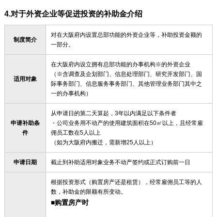
4.对于外资企业等促进投资的补助金介绍
对在大阪府内设置总部功能的外资企业等，补助投资金额的
制度简介
一部分。
在大阪府内设立拥有总部功能的办事机构※的外资企业
（※含调查及企划部门、信息处理部门、研究开发部门、国
适用对象
际事务部门、信息服务事务部门、其他管理业务部门其中之
一的办事机构）
从申请日的第二天算起，3年以内满足以下条件者
申请补助条
・公司业务用不动产的使用建筑面积在50㎡以上，且经常雇
件
佣员工数在5人以上
（如为大阪府内搬迁，需新增25人以上）
申请日期
截止到补助适用对象业务不动产签约或正式订购前一日
根据投资形式（购置房产还是租赁），经常雇佣员工等的人
数，补助金的限额有所变动。
■购置房产时