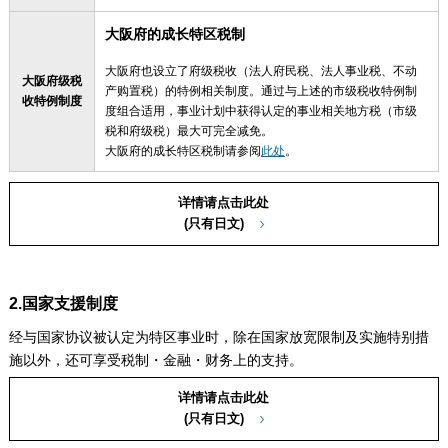
大阪府的成长特区税制
大阪府也设立了府级税收（法人府民税、法人事业税、不动
大阪府级税
产购置税）的特例相关制度。通过与上述的市级税收特例制
收特例制度
度组合适用，事业计划中获得认定的事业相关地方税（市级
税和府级税）最大可完全减免。
大阪府的成长特区税制请参阅
此处
。
详情请点击此处
(只有日文)
2.国家支援制度
经与国家协议被认定为特区事业时，除在国家放宽限制及实施特别措
施以外，还可享受税制・金融・财务上的支持。
详情请点击此处
(只有日文)