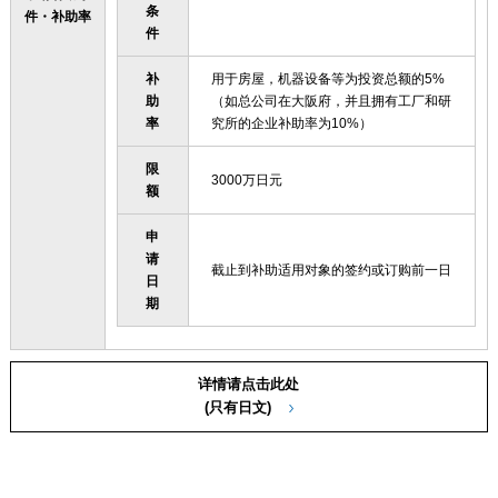
条
件・补助率
件
补
用于房屋，机器设备等为投资总额的5%
助
（如总公司在大阪府，并且拥有工厂和研
率
究所的企业补助率为10%）
限
3000万日元
额
申
请
截止到补助适用对象的签约或订购前一日
日
期
详情请点击此处
(只有日文)