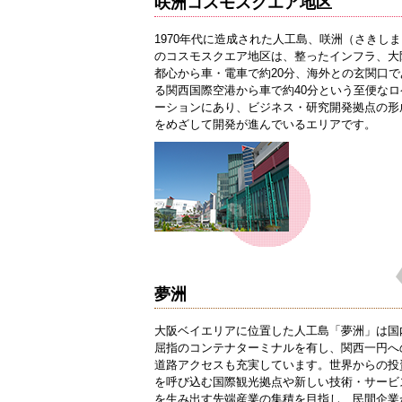
咲洲コスモスクエア地区
1970年代に造成された人工島、咲洲（さきしま
のコスモスクエア地区は、整ったインフラ、大
都心から車・電車で約20分、海外との玄関口で
る関西国際空港から車で約40分という至便なロ
ーションにあり、ビジネス・研究開発拠点の形
をめざして開発が進んでいるエリアです。
夢洲
大阪ベイエリアに位置した人工島「夢洲」は国
屈指のコンテナターミナルを有し、関西一円へ
道路アクセスも充実しています。世界からの投
を呼び込む国際観光拠点や新しい技術・サービ
を生み出す先端産業の集積を目指し、民間企業