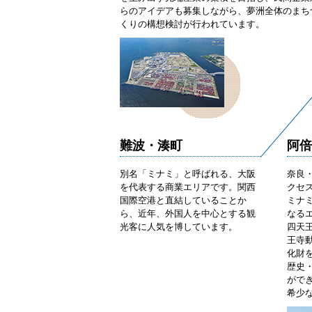
らのアイデアも募集しながら、夢洲全体のまち
くりの構想検討が行われています。
難波・湊町
阿倍
別名「ミナミ」と呼ばれる、大阪
奈良
を代表する商業エリアです。関西
クセ
国際空港と直結していることか
ミナ
ら、近年、外国人を中心とする観
なる
光客に人気を博しています。
四天
王寺
化財
歴史
がで
希少