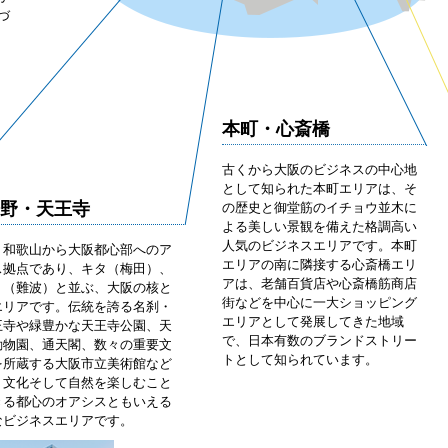
づ
本町・心斎橋
古くから大阪のビジネスの中心地
として知られた本町エリアは、そ
野・天王寺
の歴史と御堂筋のイチョウ並木に
よる美しい景観を備えた格調高い
人気のビジネスエリアです。本町
・和歌山から大阪都心部へのア
エリアの南に隣接する心斎橋エリ
ス拠点であり、キタ（梅田）、
アは、老舗百貨店や心斎橋筋商店
ミ（難波）と並ぶ、大阪の核と
街などを中心に一大ショッピング
エリアです。伝統を誇る名刹・
エリアとして発展してきた地域
王寺や緑豊かな天王寺公園、天
で、日本有数のブランドストリー
動物園、通天閣、数々の重要文
トとして知られています。
を所蔵する大阪市立美術館など
・文化そして自然を楽しむこと
きる都心のオアシスともいえる
なビジネスエリアです。