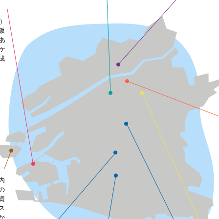
）
阪
あ
ケ
成
内
の
資
ス
か