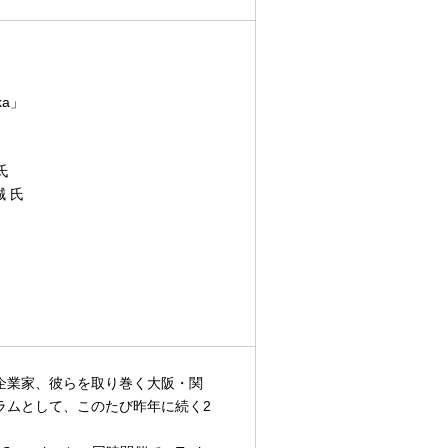
aka」
氏
 氏
企業家、彼らを取り巻く大阪・関
ラムとして、このたび昨年に続く2