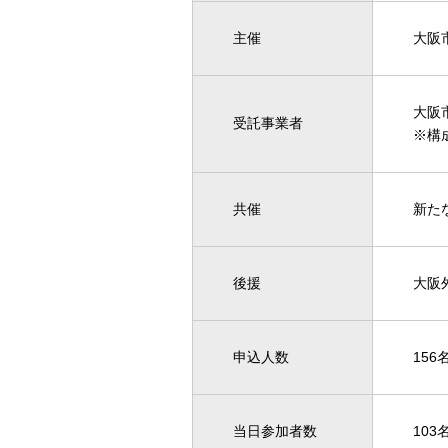
主催
大阪
大阪
受託事業者
※構
共催
新た
後援
大阪
申込人数
156
当日参加者数
103