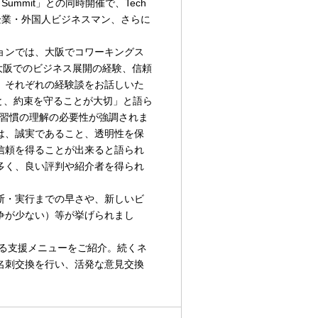
ummit」との同時開催で、Tech
国企業・外国人ビジネスマン、さらに
ョンでは、大阪でコワーキングス
、大阪でのビジネス展開の経験、信頼
、それぞれの経験談をお話しいた
こと、約束を守ることが大切」と語ら
商習慣の理解の必要性が強調されま
は、誠実であること、透明性を保
信頼を得ることが出来ると語られ
多く、良い評判や紹介者を得られ
断・実行までの早さや、新しいビ
争が少ない）等が挙げられまし
る支援メニューをご紹介。続くネ
名刺交換を行い、活発な意見交換