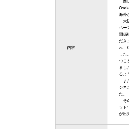
西日
Os
海外
大阪
ペー
関係
だき
内容
れ、
した
つこ
まし
るよ
また
ジネ
た。
その
ット
が出