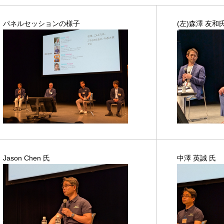
パネルセッションの様子
(左)森澤 友和氏、
Jason Chen 氏
中澤 英誠 氏