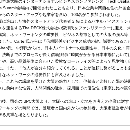
本最大級のインターナショナルビジネスカンファレンス「Tech Osaka S
aka Summit会場内で開催されたこともあり、日本企業や関西在住の外
からのスタートアップや起業家を含め、103名がご参加されました。
に進出した海外スタートアップ代表者３名によるパネルディスカッシ
スを運営するThe DECK株式会社の森澤氏をファシリテーターに迎え
構築、ネットワーキングの重要性、ビジネス都市としての大阪の強み等
ました。Carter氏からは「信頼関係がビジネス成功の鍵。誠実である
Chen氏、中澤氏からは、日本人パートナーの重要性や、日本の文化・
。決断までのプロセスが長く信頼獲得に時間がかかる日本市場において
とや、高い品質基準に合わせた柔軟なローカライズ等によって忍耐強く
た。また、「他人が自分を紹介してくれる」ことが信頼に繋がることも
うなネットワークの必要性にも言及されました。
、これらの議論を受けた大阪の魅力として、他都市と比較した際の決
スに前向きな性質、人間関係の近さ、採用面での優位性（東京に比べ競
後、司会のIBPC大阪より、大阪への進出・立地をお考えの企業に対す
ワーキングの時間では、登壇者と国内外からの参加者、大阪市担当者が
来る貴重な場となりました。