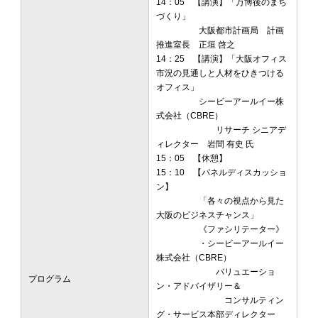
14：05 【講演】「万博後のまち
づくり」
大阪都市計画局 計画
推進室長 正垣 啓之
14：25 【講演】「大阪オフィス
市況の見通しと人材をひきつける
オフィス」
シービーアールイー株
式会社（CBRE）
リサーチ シニアデ
ィレクター 岩間 有史 氏
15：05 【休憩】
15：10 【パネルディスカッショ
ン】
「各々の視点から見た
大阪のビジネスチャンス」
《ファシリテーター》
・シービーアールイー
株式会社（CBRE）
バリュエーショ
プログラム
ン・アドバイザリー＆
コンサルティン
グ・サービス本部ディレクター