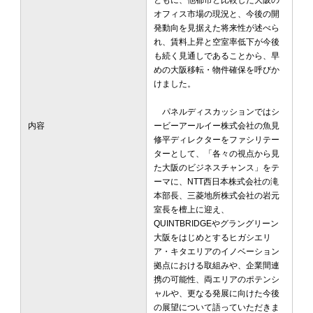
ともに、他都市と比較した大阪の
オフィス市場の現況と、今後の開
発動向を見据えた将来性が述べら
れ、賃料上昇と空室率低下が今後
も続く見通しであることから、早
めの大阪移転・物件確保を呼びか
けました。
パネルディスカッションではシ
内容
ービーアールイー株式会社の魚見
修平ディレクターをファシリテー
ターとして、「各々の視点から見
た大阪のビジネスチャンス」をテ
ーマに、NTT西日本株式会社の滝
本部長、三菱地所株式会社の岩元
室長を檀上に迎え、
QUINTBRIDGEやグラングリーン
大阪をはじめとするヒガシエリ
ア・キタエリアのイノベーション
拠点における取組みや、企業間連
携の可能性、両エリアのポテンシ
ャルや、更なる発展に向けた今後
の展望について語っていただきま