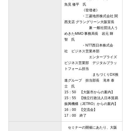
魚見 修平 氏
《登壇者》
・三菱地所株式会社 関
西支店 グラングリーン大阪室長
兼 一般社団法人う
めきたMMO 事務局長 岩元 輝
智 氏
・NTT西日本株式会
社 ビジネス営業本部
エンタープライズ
ビジネス営業部 デジタルプラッ
トフォーム担当
まちづくりDX推
進グループ 担当部長 滝本 泰
士 氏
15：50 【大阪市からの案内】
15：55 【独立行政法人日本貿易
振興機構（JETRO）からの案内】
16：00 【交流会】
17：00 終了
セミナーの開催にあたり、大阪