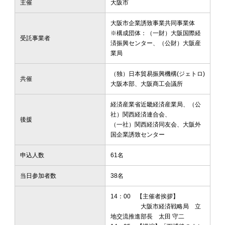
主催
大阪市
大阪市企業誘致事業共同事業体
※構成団体：（一財）大阪国際経
受託事業者
済振興センター、（公財）大阪産
業局
（独）日本貿易振興機構(ジェトロ)
共催
大阪本部、大阪商工会議所
経済産業省近畿経済産業局、（公
社）関西経済連合会、
後援
（一社）関西経済同友会、大阪外
国企業誘致センター
申込人数
61名
当日参加者数
38名
14：00 【主催者挨拶】
大阪市経済戦略局 立
地交流推進部長 太田 守二