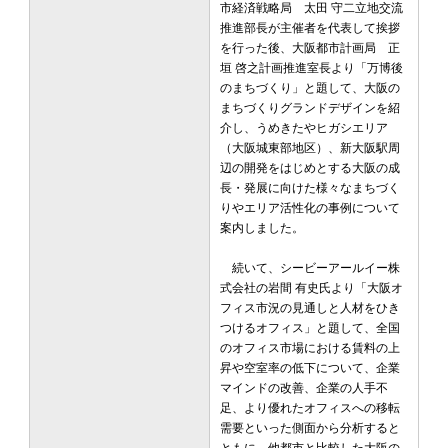
市経済戦略局 太田 守二立地交流
推進部長が主催者を代表して挨拶
を行った後、大阪都市計画局 正
垣 啓之計画推進室長より「万博後
のまちづくり」と題して、大阪の
まちづくりグランドデザインを紹
介し、うめきたやヒガシエリア
（大阪城東部地区）、新大阪駅周
辺の開発をはじめとする大阪の成
長・発展に向けた様々なまちづく
りやエリア活性化の事例について
案内しました。
続いて、シービーアールイー株
式会社の岩間 有史氏より「大阪オ
フィス市況の見通しと人材をひき
つけるオフィス」と題して、全国
のオフィス市場における賃料の上
昇や空室率の低下について、企業
マインドの改善、企業の人手不
足、より優れたオフィスへの移転
需要といった側面から分析すると