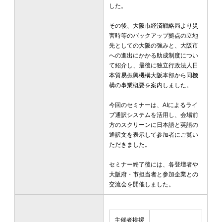
した。
その後、大阪市経済戦略局より災
害時等のバックアップ拠点の立地
先としての大阪の強みと、大阪市
への進出にかかる助成制度につい
て紹介し、最後に独立行政法人日
本貿易振興機構大阪本部から同機
構の事業概要を案内しました。
今回のセミナーは、AIによるライ
ブ通訳システムを活用し、会場前
方のスクリーンに日本語と英語の
通訳文を表示して参加者にご覧い
ただきました。
セミナー終了後には、各登壇者や
大阪府・市担当者と参加企業との
交流会を開催しました。
主催者挨拶