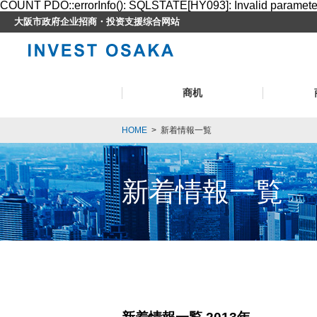
COUNT PDO::errorInfo(): SQLSTATE[HY093]: Invalid paramet
大阪市政府企业招商・投资支援综合网站
商机
HOME
>
新着情報一覧
新着情報一覧