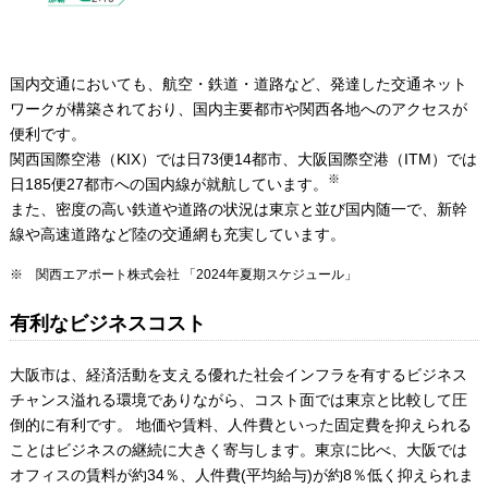
国内交通においても、航空・鉄道・道路など、発達した交通ネット
ワークが構築されており、国内主要都市や関西各地へのアクセスが
便利です。
関西国際空港（KIX）では日73便14都市、大阪国際空港（ITM）では
※
日185便27都市への国内線が就航しています。
また、密度の高い鉄道や道路の状況は東京と並び国内随一で、新幹
線や高速道路など陸の交通網も充実しています。
※ 関西エアポート株式会社 「2024年夏期スケジュール」
有利なビジネスコスト
大阪市は、経済活動を支える優れた社会インフラを有するビジネス
チャンス溢れる環境でありながら、コスト面では東京と比較して圧
倒的に有利です。 地価や賃料、人件費といった固定費を抑えられる
ことはビジネスの継続に大きく寄与します。東京に比べ、大阪では
オフィスの賃料が約34％、人件費(平均給与)が約8％低く抑えられま