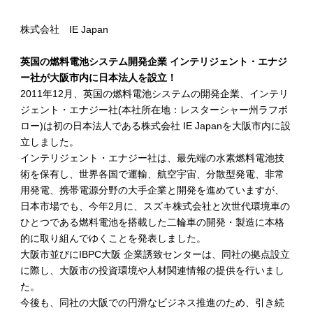
株式会社 IE Japan
英国の燃料電池システム開発企業 インテリジェント・エナジ
ー社が大阪市内に日本法人を設立！
2011年12月、英国の燃料電池システムの開発企業、インテリ
ジェント・エナジー社(本社所在地：レスターシャー州ラフボ
ロー)は初の日本法人である株式会社 IE Japanを大阪市内に設
立しました。
インテリジェント・エナジー社は、最先端の水素燃料電池技
術を保有し、世界各国で運輸、航空宇宙、分散型発電、非常
用発電、携帯電源分野の大手企業と開発を進めていますが、
日本市場でも、今年2月に、スズキ株式会社と次世代環境車の
ひとつである燃料電池を搭載した二輪車の開発・製造に本格
的に取り組んでゆくことを発表しました。
大阪市並びにIBPC大阪 企業誘致センターは、同社の拠点設立
に際し、大阪市の投資環境や人材関連情報の提供を行いまし
た。
今後も、同社の大阪での円滑なビジネス推進のため、引き続