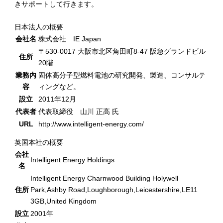
きサポートして行きます。
日本法人の概要
会社名
株式会社 IE Japan
〒530-0017 大阪市北区角田町8-47 阪急グランドビル
住所
20階
業務内
固体高分子型燃料電池の研究開発、製造、コンサルテ
容
ィングなど。
設立
2011年12月
代表者
代表取締役 山川 正高 氏
URL
http://www.intelligent-energy.com/
英国本社の概要
会社
Intelligent Energy Holdings
名
Intelligent Energy Charnwood Building Holywell
住所
Park,Ashby Road,Loughborough,Leicestershire,LE11
3GB,United Kingdom
設立
2001年