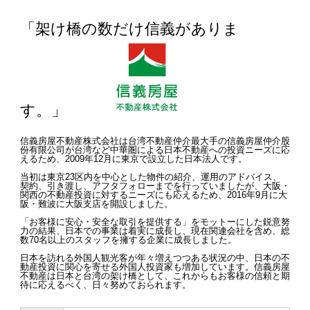
「架け橋の数だけ信義がありま
す。」
信義房屋不動産株式会社は台湾不動産仲介最大手の信義房屋仲介股
份有限公司が台湾など中華圏による日本不動産への投資ニーズに応
えるため、2009年12月に東京で設立した日本法人です。
当初は東京23区内を中心とした物件の紹介、運用のアドバイス、
契約、引き渡し、アフタフォローまでを行っていましたが、大阪・
関西の不動産投資に対するニーズにも応えるため、2016年9月に大
阪・難波に大阪支店を開設しました。
「お客様に安心・安全な取引を提供する」をモットーにした鋭意努
力の結果、日本での事業は着実に成長し、現在関連会社を含め、総
数70名以上のスタッフを擁する企業に成長しました。
日本を訪れる外国人観光客が年々増えつつある状況の中、日本の不
動産投資に関心を寄せる外国人投資家も増加しています。信義房屋
不動産は日本と台湾の架け橋として、これからもお客様の信頼と期
待に応えるべく、日々努めておられます。