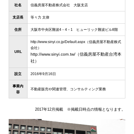
社名
信義房屋不動産株式会社 大阪支店
支店長
等々力 太偉
住所
大阪市中央区難波4－4－1 ヒューリック難波ビル8階
http://www.sinyi.co.jp/Default.aspx
（信義房屋不動産株式
会社）
URL
http://www.sinyi.com.tw/
（信義房屋不動産台湾本
社）
設立
2016年9月16日
事業内
不動産販売や関連管理、コンサルティング業務
容
2017年12月掲載 ※掲載日時点の情報となります。