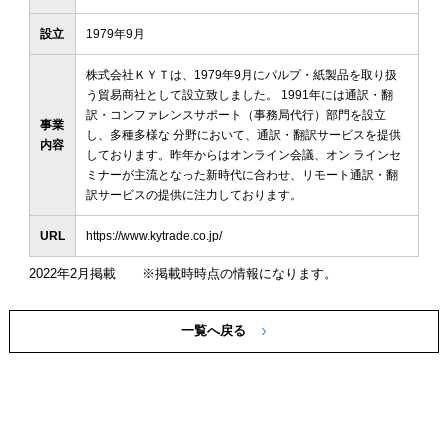
設立
1979年9⽉
株式会社ＫＹＴは、1979年9⽉にパルプ・紙製品を取り扱
う貿易商社として設⽴致しました。 1991年には通訳・翻
訳・コンファレンスサポート（事務局代⾏）部⾨を設⽴
事業
し、多種多様な 分野において、通訳・翻訳サービスを提供
内容
しております。昨年からはオンライン会議、オン ラインセ
ミナーが主流となった新時代に合わせ、リモート通訳・翻
訳サービスの提供に注⼒しております。
URL
https://www.kytrade.co.jp/
2022年2月掲載 ※掲載時時点の情報になります。
一覧へ戻る