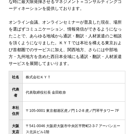
な時に最大限発揮させるマネジメント＝コンサルティングコ
ーディネーションを提供しております。
オンライン会議、オンラインセミナーが普及した現在、場所
を選ばずコミュニケーション、情報発信ができるようになっ
たことで、あらゆる地域から通訳・翻訳・⼈材派遣のご相談
を頂くようになりました。ＫＹＴでは本社を構える東京およ
び⾸都圏でのサービスに加え、関⻄地⽅、さらには中部地
⽅・九州地⽅を含めた⻄⽇本全域にも通訳・翻訳・⼈材派遣
サービスを展開してまいります。
社名
株式会社ＫＹＴ
代表
代表取締役社⻑ ⾦⽥欧奈
者
本社
〒105-0001 東京都港区⻁ノ⾨ 1-2-8 ⻁ノ⾨琴平タワー 7F
住所
大阪
〒541-0046 ⼤阪府⼤阪市中央区平野町2-3-7 アーバンエー
支店
ス北浜ビル1階