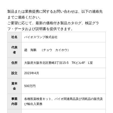
製品または業務提携に関するお問い合わせは、以下の連絡先
までご連絡ください。
ご要望に応じて、最新の価格付き製品カタログ、検証グラ
フ・データおよび説明書を提供できます。
社名
バイオスワンプ株式会社
代表
趙 海鵬 （チョウ カイホウ）
者
住所
大阪府大阪市北区豊崎3丁目15-5 TKビル4F L室
設立
2023年4月
資本
500万円
金
事業
各種医薬検査キット、バイオ関連商品及び消耗品の販売及
内容
び輸出入業務